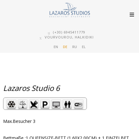
(+30) 6945411779
VOURVOUROU, HALKIDIKI
EN
DE
RU
EL
Lazaros Studio 6
Max.Besucher 3
Bettmaße :1 QUEENSIZE-BETT (1,60X2,00CM) + 1 EINZELBET