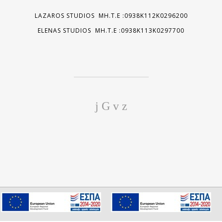
LAZAROS STUDIOS MH.T.E :0938K112K0296200
ELENAS STUDIOS MH.T.E :0938K113K0297700
We use cookies to ensure you get the best experience on our
I consent
website