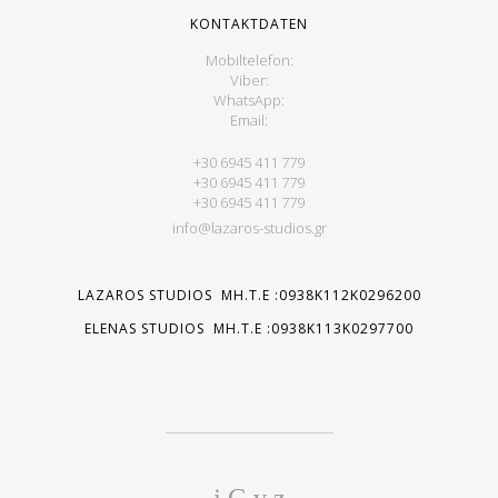
KONTAKTDATEN
Mobiltelefon:
Viber:
WhatsApp:
Email:
+30 6945 411 779
+30 6945 411 779
+30 6945 411 779
info@lazaros-studios.gr
LAZAROS STUDIOS MH.T.E :0938K112K0296200
ELENAS STUDIOS MH.T.E :0938K113K0297700