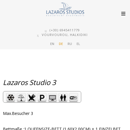
(+30) 6945411779
VOURVOUROU, HALKIDIKI
EN
DE
RU
EL
Lazaros Studio 3
Max.Besucher 3
Bettmaße :1 QUEENSIZE-BETT (1,60X2,00CM) + 1 EINZELBET