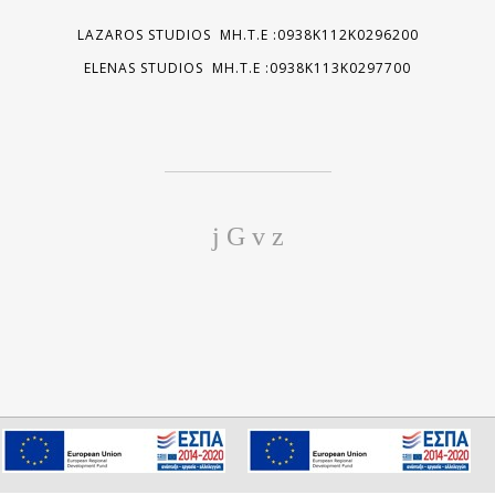
LAZAROS STUDIOS MH.T.E :0938K112K0296200
ELENAS STUDIOS MH.T.E :0938K113K0297700
We use cookies to ensure you get the best experience on our
I consent
website