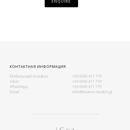
КОНТАКТНАЯ ИНФОРМАЦИЯ
Мобильный телефон:
+30 6945 411 779
Viber:
+30 6945 411 779
WhatsApp:
+30 6945 411 779
Email:
info@lazaros-studios.gr